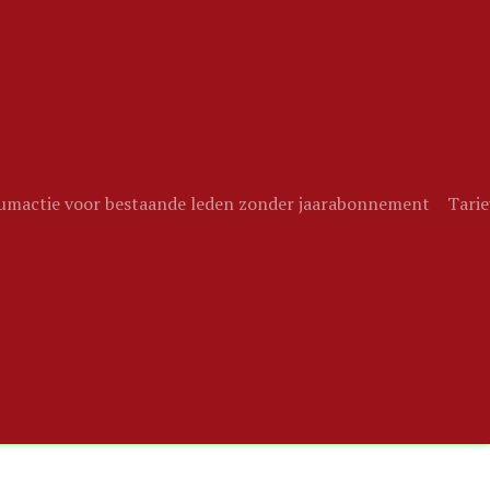
eumactie voor bestaande leden zonder jaarabonnement
Tari