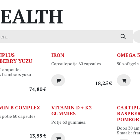
EALTH
IPLUS
IRON
OMEGA 
BERRY YUZU
Capsulepotje 60 capsules
90 softgels
0 ampoules
: framboos yuzu
18,25
€
74,80
€
MIN B COMPLEX
VITAMIN D + K2
CARTIPL
GUMMIES
RASPBE
epotje 60 capsules
POMEGR
Potje 60 gummies.
Doos 30 am
Smaak : fr
13,55
€