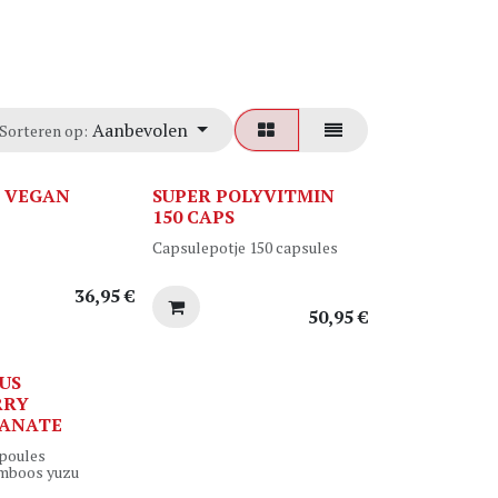
Aanbevolen
Sorteren op:
3 VEGAN
SUPER POLYVITMIN
150 CAPS
Capsulepotje 150 capsules
36,95
€
50,95
€
US
RRY
ANATE
poules
amboos yuzu