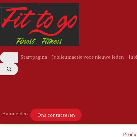
Overslaan naar inhoud
Startpagina
Jubileumactie voor nieuwe leden
Jub
Aanmelden
Ons contacteren
Produ