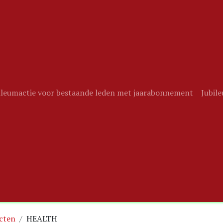
ileumactie voor bestaande leden met jaarabonnement
Jubil
cten
HEALTH