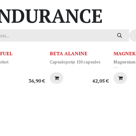
NDURANCE
 FUEL
BETA ALANINE
MAGNEK
tshot
Capsulepotje 150 capsules
Magnesium 
 rode biet -appel
Smaak : Cit
 flesjes x 100ml
Doos 30 am
36,90
€
42,05
€