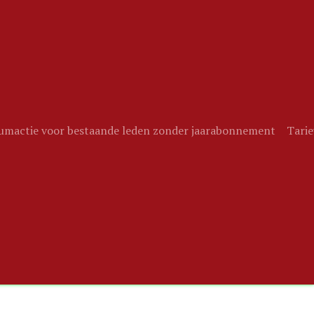
eumactie voor bestaande leden zonder jaarabonnement
Tari