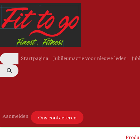
Overslaan naar inhoud
Startpagina
Jubileumactie voor nieuwe leden
Jub
Aanmelden
Ons contacteren
Produ