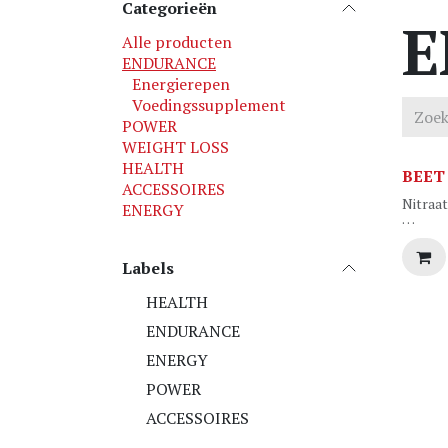
Categorieën
E
Alle producten
ENDURANCE
Energierepen
Voedingssupplement
POWER
WEIGHT LOSS
HEALTH
BEET
ACCESSOIRES
Nitraa
ENERGY
Smaak :
Doos 15
Labels
HEALTH
ENDURANCE
ENERGY
POWER
ACCESSOIRES