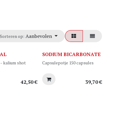
Aanbevolen
Sorteren op:
AL
SODIUM BICARBONATE
- kalium shot
Capsulepotje 150 capsules
rus
poules
42,50
€
39,70
€