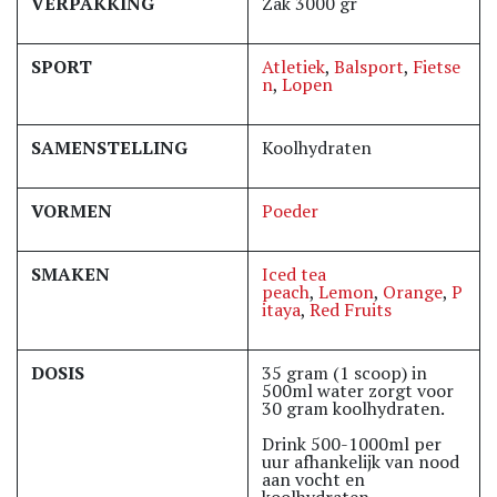
VERPAKKING
Zak 3000 gr
SPORT
Atletiek
,
Balsport
,
Fietse
n
,
Lopen
SAMENSTELLING
Koolhydraten
VORMEN
Poeder
SMAKEN
Iced tea
peach
,
Lemon
,
Orange
,
P
itaya
,
Red Fruits
DOSIS
35 gram (1 scoop) in
500ml water zorgt voor
30 gram koolhydraten.
Drink 500-1000ml per
uur afhankelijk van nood
aan vocht en
koolhydraten.