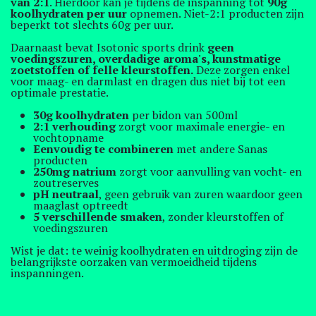
van 2:1
. Hierdoor kan je tijdens de inspanning tot
90g
koolhydraten per uur
opnemen. Niet-2:1 producten zijn
beperkt tot slechts 60g per uur.
Daarnaast bevat Isotonic sports drink
geen
voedingszuren, overdadige aroma's, kunstmatige
zoetstoffen of felle kleurstoffen.
Deze zorgen enkel
voor maag- en darmlast en dragen dus niet bij tot een
optimale prestatie.
30g koolhydraten
per bidon van 500ml
2:1 verhouding
zorgt voor maximale energie- en
vochtopname
Eenvoudig te combineren
met andere Sanas
producten
250mg natrium
zorgt voor aanvulling van vocht- en
zoutreserves
pH neutraal
, geen gebruik van zuren waardoor geen
maaglast optreedt
5 verschillende smaken
, zonder kleurstoffen of
voedingszuren
Wist je dat: te weinig koolhydraten en uitdroging zijn de
belangrijkste oorzaken van vermoeidheid tijdens
inspanningen.